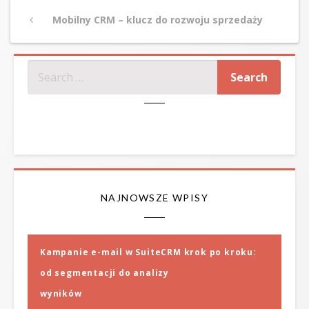
Post
Previous
Mobilny CRM – klucz do rozwoju sprzedaży
navigation
Post
SZUKAJ
NAJNOWSZE WPISY
Kampanie e-mail w SuiteCRM krok po kroku:
od segmentacji do analizy
wyników