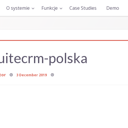
O systemie
Funkcje
Case Studies
Demo
uitecrm-polska
Posted
tor
3 December 2019
on