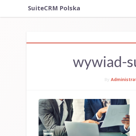
SuiteCRM Polska
wywiad-s
By
Administra