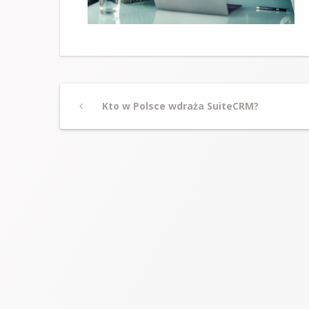
Post
Previous
Kto w Polsce wdraża SuiteCRM?
Post
navigation