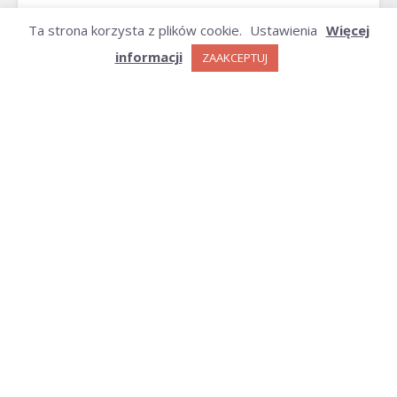
ARCHIWUM
Ta strona korzysta z plików cookie.
Ustawienia
Więcej
informacji
ZAAKCEPTUJ
Archiwum
KATEGORIE
Kategorie
Polityka Cookies