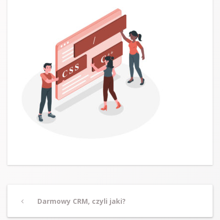
Post
Previous
Darmowy CRM, czyli jaki?
navigation
Post