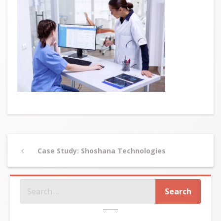
Post
Previous
Case Study: Shoshana Technologies
navigation
Post
SZUKAJ