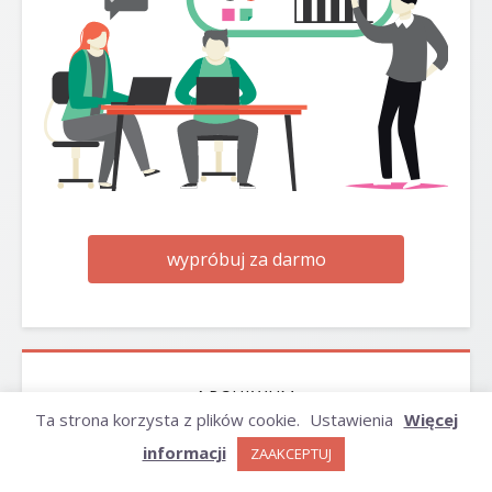
wypróbuj za darmo
ARCHIWUM
Ta strona korzysta z plików cookie.
Ustawienia
Więcej
informacji
ZAAKCEPTUJ
Archiwum