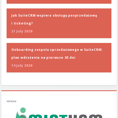
Jak SuiteCRM wspiera obsługę posprzedażową
i ticketing?
21 July 2026
Onboarding zespołu sprzedażowego w SuiteCRM:
plan wdrożenia na pierwsze 30 dni
14 July 2026
reklama