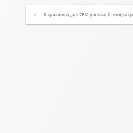
Post
Previous
5 sposobów, jak CRM pomoże Ci zwiększy
Post
navigation