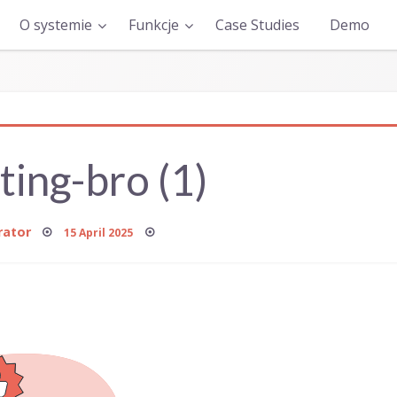
O systemie
Funkcje
Case Studies
Demo
ing-bro (1)
Posted
rator
15 April 2025
on