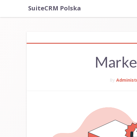
SuiteCRM Polska
Market
By
Administ