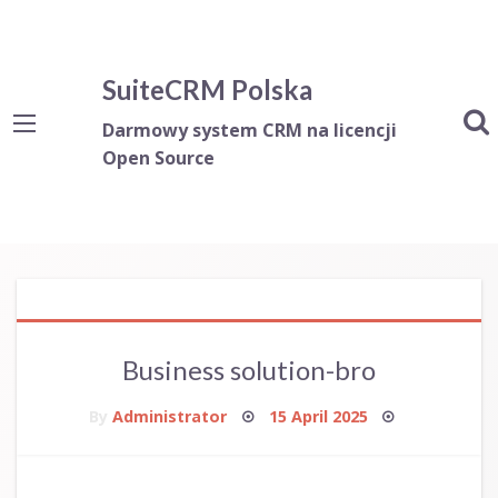
SuiteCRM Polska
Darmowy system CRM na licencji
Open Source
Business solution-bro
Posted
By
Administrator
15 April 2025
on